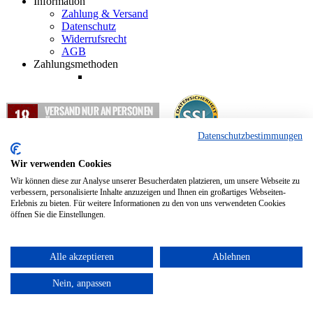
Information
Zahlung & Versand
Datenschutz
Widerrufsrecht
AGB
Zahlungsmethoden
Datenschutzbestimmungen
1
Alle Preisangaben in EUR inkl. gesetzlicher Mehrwertsteuer und
zzgl. Versandkosten.
Wir verwenden Cookies
2
Nur für Abholung und Weiterleitung nach Deutschland.
Wir können diese zur Analyse unserer Besucherdaten platzieren, um unsere Webseite zu
verbessern, personalisierte Inhalte anzuzeigen und Ihnen ein großartiges Webseiten-
Erlebnis zu bieten. Für weitere Informationen zu den von uns verwendeten Cookies
Copyright © 2012 - 2024 Hopfenkurier.com - Bierspezialitäten und
öffnen Sie die Einstellungen.
Spirituosen Onlineshop
Alle akzeptieren
Ablehnen
Nein, anpassen