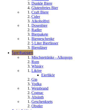
Dunkle Biere
Glutenfreies Bier
Craft Biere
Cider
Alkoholfrei
Dosenbier
Radler
Bierpakete
Biergeschenke
5 Liter Bierfässer
Biergläser
Spirituosen
Mischgetränke - Alkopops
Rum
Whisky
Liköre
Eierlikör
Gin
Vodka
Weinbrand
Cognac
Absinth
Geschenksets
Obstler