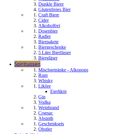
Dunkle Biere
Glutenfreies Bier
Craft Biere
Cider
Alkoholfrei
Dosenbier
Radler
Bierpakete
Biergeschenke
5 Liter Bierfässer
Biergläser
Spirituosen
Mischgetränke - Alkopops
Rum
Whisky
Liköre
Eierlikör
Gin
Vodka
Weinbrand
Cognac
Absinth
Geschenksets
Obstler