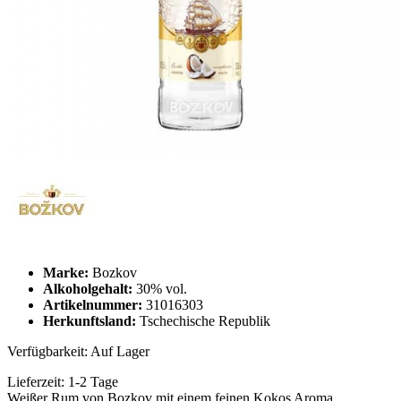
Marke:
Bozkov
Alkoholgehalt:
30% vol.
Artikelnummer:
31016303
Herkunftsland:
Tschechische Republik
Verfügbarkeit:
Auf Lager
Lieferzeit:
1-2 Tage
Weißer Rum von Bozkov mit einem feinen Kokos Aroma