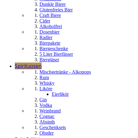
Dunkle Biere
Glutenfreies Bier
Craft Biere
Cider
Alkoholfrei
Dosenbier
Radler
Bierpakete
Biergeschenke
5 Liter Bierfässer
Biergläser
Spirituosen
Mischgetränke - Alkopops
Rum
Whisky
Liköre
Eierlikör
Gin
Vodka
Weinbrand
Cognac
Absinth
Geschenksets
Obstler