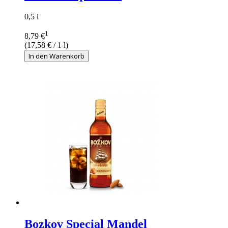
0,5 l
1
8,79 €
(
17,58 €
/ 1 l)
In den Warenkorb
Bozkov Special Mandel