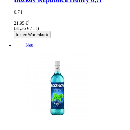
0,7 l
1
21,95 €
(
31,36 €
/ 1 l)
In den Warenkorb
Neu