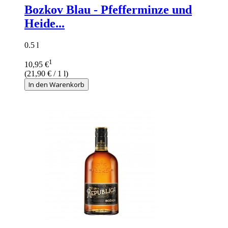
Bozkov Blau - Pfefferminze und
Heide...
0.5 l
1
10,95 €
(
21,90 €
/ 1 l)
In den Warenkorb