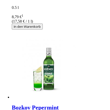
0.5 l
1
8,79 €
(
17,58 €
/ 1 l)
In den Warenkorb
Bozkov Pepermint