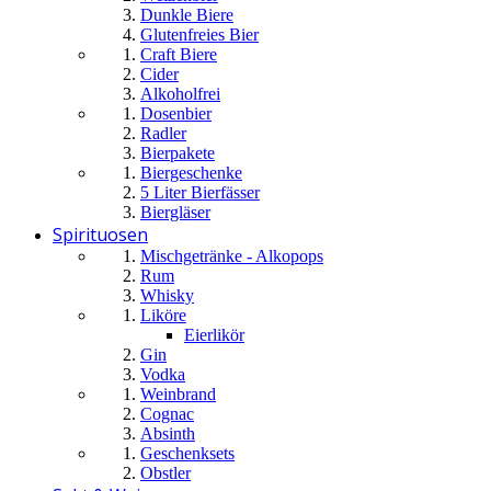
Dunkle Biere
Glutenfreies Bier
Craft Biere
Cider
Alkoholfrei
Dosenbier
Radler
Bierpakete
Biergeschenke
5 Liter Bierfässer
Biergläser
Spirituosen
Mischgetränke - Alkopops
Rum
Whisky
Liköre
Eierlikör
Gin
Vodka
Weinbrand
Cognac
Absinth
Geschenksets
Obstler