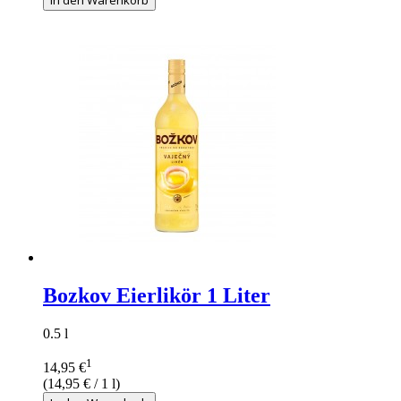
Bozkov Eierlikör 1 Liter
0.5 l
1
14,95 €
(
14,95 €
/ 1 l)