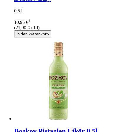
0.5 l
1
10,95 €
(
21,90 €
/ 1 l)
In den Warenkorb
Bozkov Pistazien Likör 0,5l