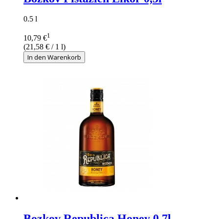
0.5 l
1
10,79 €
(
21,58 €
/ 1 l)
In den Warenkorb
Bozkov Republica Honey 0,7l