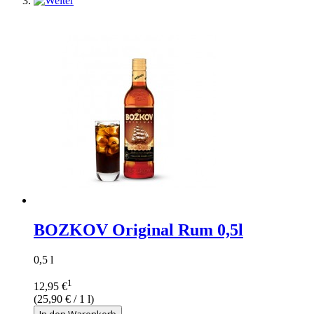
BOZKOV Original Rum 0,5l
0,5 l
1
12,95 €
(
25,90 €
/ 1 l)
In den Warenkorb