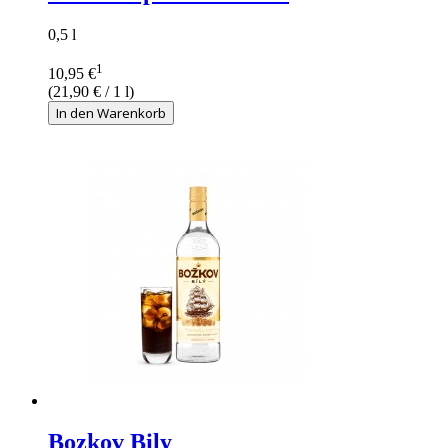
0,5 l
1
10,95 €
(
21,90 €
/ 1 l)
In den Warenkorb
Bozkov Bily