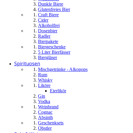
Dunkle Biere
Glutenfreies Bier
Craft Biere
Cider
Alkoholfrei
Dosenbier
Radler
Bierpakete
Biergeschenke
5 Liter Bierfässer
Biergläser
Spirituosen
Mischgetränke - Alkopops
Rum
Whisky
Liköre
Eierlikör
Gin
Vodka
Weinbrand
Cognac
Absinth
Geschenksets
Obstler