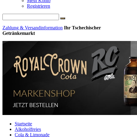
Mein Konto
Registrieren
Zahlung & Versandinformation
Ihr Tschechischer
Getränkemarkt
Startseite
Alkoholfreies
Cola & Limonade