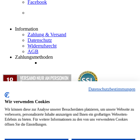
Facebook
Information
Zahlung & Versand
Datenschutz
Widerrufsrecht
AGB
Zahlungsmethoden
Datenschutzbestimmungen
1
Alle Preisangaben in EUR inkl. gesetzlicher Mehrwertsteuer und
zzgl. Versandkosten.
Wir verwenden Cookies
2
Nur für Abholung und Weiterleitung nach Deutschland.
Wir können diese zur Analyse unserer Besucherdaten platzieren, um unsere Webseite zu
verbessern, personalisierte Inhalte anzuzeigen und Ihnen ein großartiges Webseiten-
Erlebnis zu bieten. Für weitere Informationen zu den von uns verwendeten Cookies
Copyright © 2012 - 2024 Hopfenkurier.com - Bierspezialitäten und
öffnen Sie die Einstellungen.
Spirituosen Onlineshop