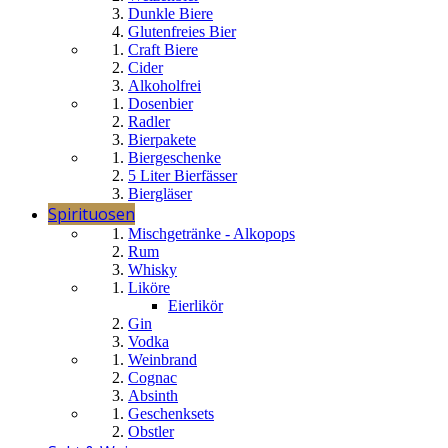
Dunkle Biere
Glutenfreies Bier
Craft Biere
Cider
Alkoholfrei
Dosenbier
Radler
Bierpakete
Biergeschenke
5 Liter Bierfässer
Biergläser
Spirituosen
Mischgetränke - Alkopops
Rum
Whisky
Liköre
Eierlikör
Gin
Vodka
Weinbrand
Cognac
Absinth
Geschenksets
Obstler