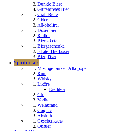
Dunkle Biere
Glutenfreies Bier
Craft Biere
Cider
Alkoholfrei
Dosenbier
Radler
Bierpakete
Biergeschenke
5 Liter Bierfässer
Biergläser
Spirituosen
Mischgetränke - Alkopops
Rum
Whisky
Liköre
Eierlikör
Gin
Vodka
Weinbrand
Cognac
Absinth
Geschenksets
Obstler