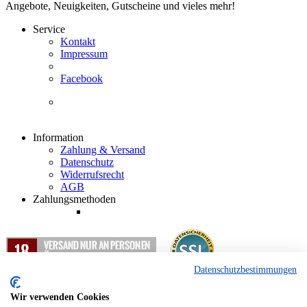
Angebote, Neuigkeiten, Gutscheine und vieles mehr!
Service
Kontakt
Impressum
Facebook
Information
Zahlung & Versand
Datenschutz
Widerrufsrecht
AGB
Zahlungsmethoden
Datenschutzbestimmungen
1
Alle Preisangaben in EUR inkl. gesetzlicher Mehrwertsteuer und
zzgl. Versandkosten.
Wir verwenden Cookies