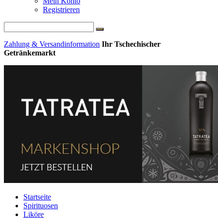
Mein Konto
Registrieren
Zahlung & Versandinformation
Ihr Tschechischer
Getränkemarkt
Startseite
Spirituosen
Liköre