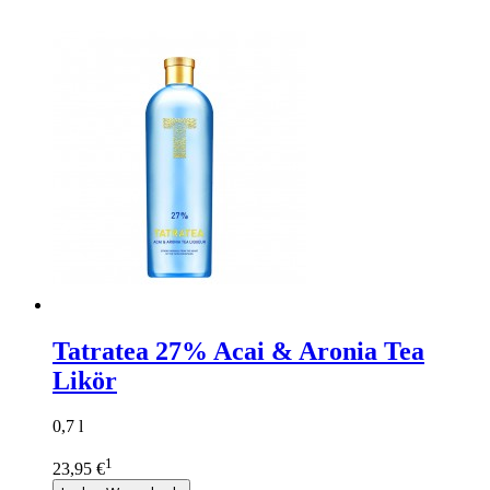
Tatratea 27% Acai & Aronia Tea
Likör
0,7 l
1
23,95 €