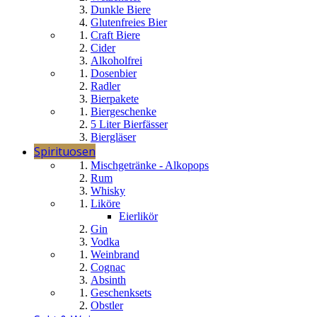
Dunkle Biere
Glutenfreies Bier
Craft Biere
Cider
Alkoholfrei
Dosenbier
Radler
Bierpakete
Biergeschenke
5 Liter Bierfässer
Biergläser
Spirituosen
Mischgetränke - Alkopops
Rum
Whisky
Liköre
Eierlikör
Gin
Vodka
Weinbrand
Cognac
Absinth
Geschenksets
Obstler