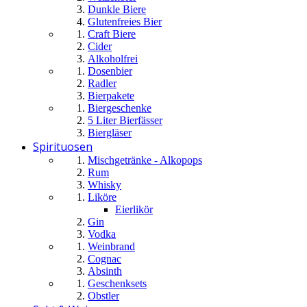
Dunkle Biere
Glutenfreies Bier
Craft Biere
Cider
Alkoholfrei
Dosenbier
Radler
Bierpakete
Biergeschenke
5 Liter Bierfässer
Biergläser
Spirituosen
Mischgetränke - Alkopops
Rum
Whisky
Liköre
Eierlikör
Gin
Vodka
Weinbrand
Cognac
Absinth
Geschenksets
Obstler