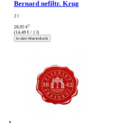
Bernard nefiltr. Krug
2 l
1
28,95 €
(
14,48 €
/ 1 l)
In den Warenkorb