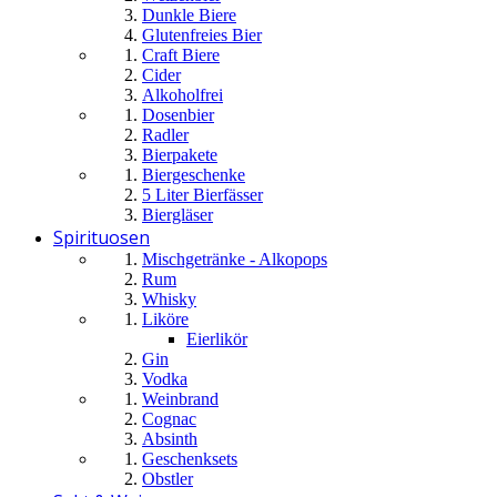
Dunkle Biere
Glutenfreies Bier
Craft Biere
Cider
Alkoholfrei
Dosenbier
Radler
Bierpakete
Biergeschenke
5 Liter Bierfässer
Biergläser
Spirituosen
Mischgetränke - Alkopops
Rum
Whisky
Liköre
Eierlikör
Gin
Vodka
Weinbrand
Cognac
Absinth
Geschenksets
Obstler