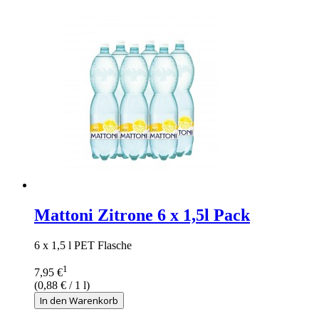
Mattoni Zitrone 6 x 1,5l Pack
6 x 1,5 l PET Flasche
1
7,95 €
(
0,88 €
/ 1 l)
In den Warenkorb