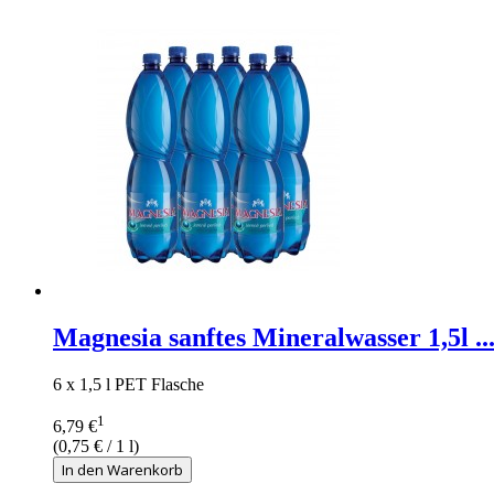
Magnesia sanftes Mineralwasser 1,5l ..
6 x 1,5 l PET Flasche
1
6,79 €
(
0,75 €
/ 1 l)
In den Warenkorb