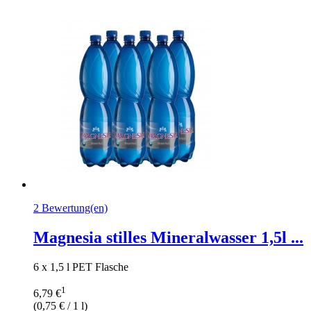
2 Bewertung(en)
Magnesia stilles Mineralwasser 1,5l ...
6 x 1,5 l PET Flasche
1
6,79 €
(
0,75 €
/ 1 l)