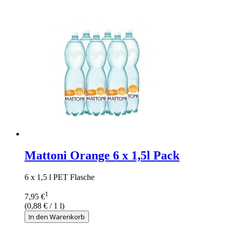
Mattoni Orange 6 x 1,5l Pack
6 x 1,5 l PET Flasche
1
7,95 €
(
0,88 €
/ 1 l)
In den Warenkorb