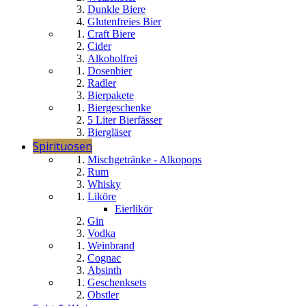
Dunkle Biere
Glutenfreies Bier
Craft Biere
Cider
Alkoholfrei
Dosenbier
Radler
Bierpakete
Biergeschenke
5 Liter Bierfässer
Biergläser
Spirituosen
Mischgetränke - Alkopops
Rum
Whisky
Liköre
Eierlikör
Gin
Vodka
Weinbrand
Cognac
Absinth
Geschenksets
Obstler