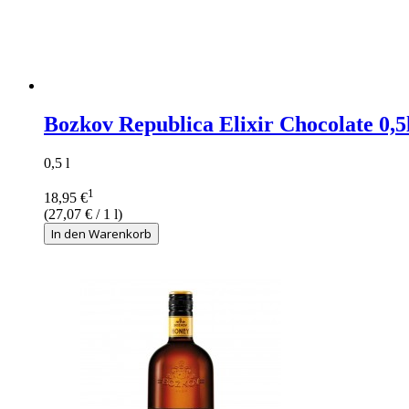
Bozkov Republica Elixir Chocolate 0,5
0,5 l
1
18,95 €
(
27,07 €
/ 1 l)
In den Warenkorb