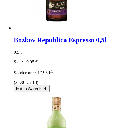
Bozkov Republica Espresso 0,5l
0,5 l
Statt:
19,95 €
1
Sonderpreis:
17,95 €
(
35,90 €
/ 1 l)
In den Warenkorb