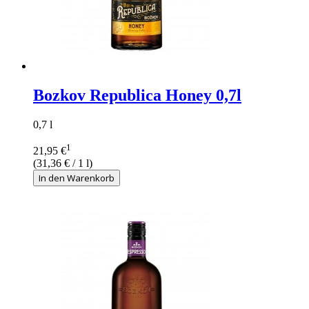
Bozkov Republica Honey 0,7l
0,7 l
1
21,95 €
(
31,36 €
/ 1 l)
In den Warenkorb