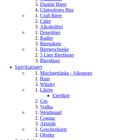
Dunkle Biere
Glutenfreies Bier
Craft Biere
Cider
Alkoholfrei
Dosenbier
Radler
Bierpakete
Biergeschenke
5 Liter Bierfässer
Biergläser
Spirituosen
Mischgetränke - Alkopops
Rum
Whisky
Liköre
Eierlikör
Gin
Vodka
Weinbrand
Cognac
Absinth
Geschenksets
Obstler