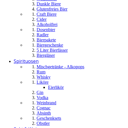
Dunkle Biere
Glutenfreies Bier
Craft Biere
Cider
Alkoholfrei
Dosenbier
Radler
Bierpakete
Biergeschenke
5 Liter Bierfässer
Biergläser
Spirituosen
Mischgetränke - Alkopops
Rum
Whisky
Liköre
Eierlikör
Gin
Vodka
Weinbrand
Cognac
Absinth
Geschenksets
Obstler