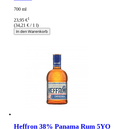
700 ml
1
23,95 €
(
34,21 €
/ 1 l)
In den Warenkorb
Heffron 38% Panama Rum 5YO