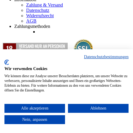
Zahlung & Versand
Datenschutz
Widerrufsrecht
AGB
Zahlungsmethoden
Datenschutzbestimmungen
1
Alle Preisangaben in EUR inkl. gesetzlicher Mehrwertsteuer und
zzgl. Versandkosten.
Wir verwenden Cookies
2
Nur für Abholung und Weiterleitung nach Deutschland.
Wir können diese zur Analyse unserer Besucherdaten platzieren, um unsere Webseite zu
verbessern, personalisierte Inhalte anzuzeigen und Ihnen ein großartiges Webseiten-
Erlebnis zu bieten. Für weitere Informationen zu den von uns verwendeten Cookies
Copyright © 2012 - 2024 Hopfenkurier.com - Bierspezialitäten und
öffnen Sie die Einstellungen.
Spirituosen Onlineshop
Alle akzeptieren
Ablehnen
Nein, anpassen