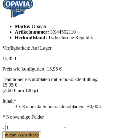
Marke:
Opavia
Artikelnummer:
3X44502110
Herkunftsland:
Tschechische Republik
Verfügbarkeit:
Auf Lager
15,95 €
Preis wie konfiguriert:
15,95 €
Traditionelle Kuroblaten mit Schokoladenfüllung
15,95 €
(
2,66 €
pro 100 g)
Inhalt
*
3 x Kolonada Schokoladenobladen
+
0,00 €
* Notwendige Felder
-
+
In den Warenkorb