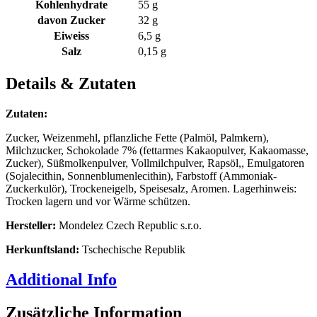
Kohlenhydrate
55 g
davon Zucker
32 g
Eiweiss
6,5 g
Salz
0,15 g
Details & Zutaten
Zutaten:
Zucker, Weizenmehl, pflanzliche Fette (Palmöl, Palmkern),
Milchzucker, Schokolade 7% (fettarmes Kakaopulver, Kakaomasse,
Zucker), Süßmolkenpulver, Vollmilchpulver, Rapsöl,, Emulgatoren
(Sojalecithin, Sonnenblumenlecithin), Farbstoff (Ammoniak-
Zuckerkulör), Trockeneigelb, Speisesalz, Aromen. Lagerhinweis:
Trocken lagern und vor Wärme schützen.
Hersteller:
Mondelez Czech Republic s.r.o.
Herkunftsland:
Tschechische Republik
Additional Info
Zusätzliche Information