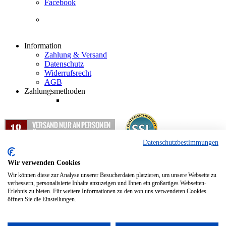
Facebook
Information
Zahlung & Versand
Datenschutz
Widerrufsrecht
AGB
Zahlungsmethoden
Datenschutzbestimmungen
1
Alle Preisangaben in EUR inkl. gesetzlicher Mehrwertsteuer und
zzgl. Versandkosten.
Wir verwenden Cookies
2
Nur für Abholung und Weiterleitung nach Deutschland.
Wir können diese zur Analyse unserer Besucherdaten platzieren, um unsere Webseite zu
verbessern, personalisierte Inhalte anzuzeigen und Ihnen ein großartiges Webseiten-
Erlebnis zu bieten. Für weitere Informationen zu den von uns verwendeten Cookies
Copyright © 2012 - 2024 Hopfenkurier.com - Bierspezialitäten und
öffnen Sie die Einstellungen.
Spirituosen Onlineshop