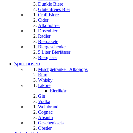
Dunkle Biere
Glutenfreies Bier
Craft Biere
Cider
Alkoholfrei
Dosenbier
Radler
Bierpakete
Biergeschenke
5 Liter Bierfässer
Biergläser
Spirituosen
Mischgetränke - Alkopops
Rum
Whisky
Liköre
Eierlikör
Gin
Vodka
Weinbrand
Cognac
Absinth
Geschenksets
Obstler