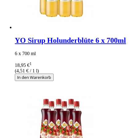
YO Sirup Holunderblüte 6 x 700ml
6 x 700 ml
1
18,95 €
(
4,51 €
/ 1 l)
In den Warenkorb