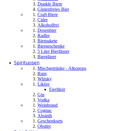
Dunkle Biere
Glutenfreies Bier
Craft Biere
Cider
Alkoholfrei
Dosenbier
Radler
Bierpakete
Biergeschenke
5 Liter Bierfässer
Biergläser
Spirituosen
Mischgetränke - Alkopops
Rum
Whisky
Liköre
Eierlikör
Gin
Vodka
Weinbrand
Cognac
Absinth
Geschenksets
Obstler