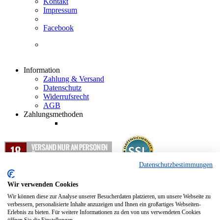
Kontakt
Impressum
Facebook
Information
Zahlung & Versand
Datenschutz
Widerrufsrecht
AGB
Zahlungsmethoden
Datenschutzbestimmungen
1
Alle Preisangaben in EUR inkl. gesetzlicher Mehrwertsteuer und
zzgl. Versandkosten.
Wir verwenden Cookies
2
Nur für Abholung und Weiterleitung nach Deutschland.
Wir können diese zur Analyse unserer Besucherdaten platzieren, um unsere Webseite zu
verbessern, personalisierte Inhalte anzuzeigen und Ihnen ein großartiges Webseiten-
Erlebnis zu bieten. Für weitere Informationen zu den von uns verwendeten Cookies
Copyright © 2012 - 2024 Hopfenkurier.com - Bierspezialitäten und