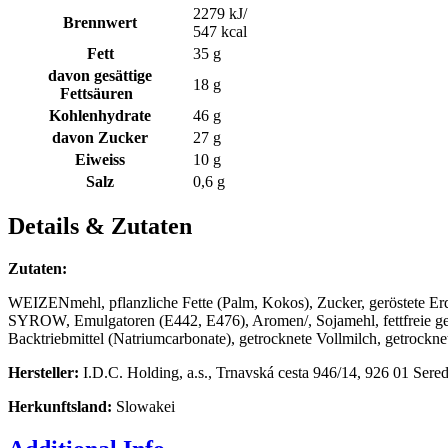
2279 kJ/
Brennwert
547
kcal
Fett
35 g
davon gesättige
18 g
Fettsäuren
Kohlenhydrate
46 g
davon Zucker
27 g
Eiweiss
10 g
Salz
0,6 g
Details & Zutaten
Zutaten:
WEIZENmehl, pflanzliche Fette (Palm, Kokos), Zucker, geröstete Erd
SYROW, Emulgatoren (E442, E476), Aromen/, Sojamehl, fettfreie ge
Backtriebmittel (Natriumcarbonate), getrocknete Vollmilch, getrock
Hersteller:
I.D.C. Holding, a.s., Trnavská cesta 946/14, 926 01 Sere
Herkunftsland:
Slowakei