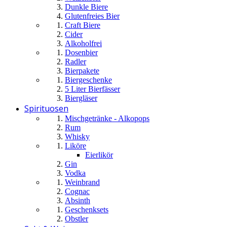
Dunkle Biere
Glutenfreies Bier
Craft Biere
Cider
Alkoholfrei
Dosenbier
Radler
Bierpakete
Biergeschenke
5 Liter Bierfässer
Biergläser
Spirituosen
Mischgetränke - Alkopops
Rum
Whisky
Liköre
Eierlikör
Gin
Vodka
Weinbrand
Cognac
Absinth
Geschenksets
Obstler