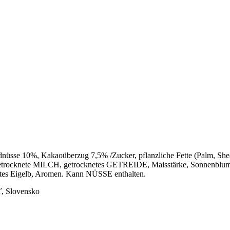
nüsse 10%, Kakaoüberzug 7,5% /Zucker, pflanzliche Fette (Palm, Shea
trocknete MILCH, getrocknetes GETREIDE, Maisstärke, Sonnenblumenöl
netes Eigelb, Aromen. Kann NÜSSE enthalten.
ď, Slovensko