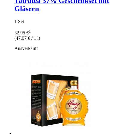
Tatratea 37% Geschenkset mit
Gläsern
1 Set
1
32,95 €
(
47,07 €
/ 1 l)
Ausverkauft