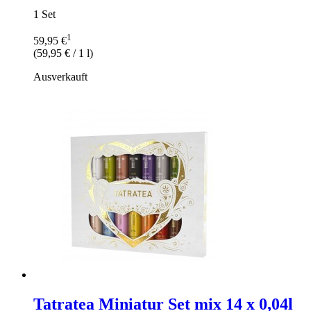
1 Set
1
59,95 €
(
59,95 €
/ 1 l)
Ausverkauft
Tatratea Miniatur Set mix 14 x 0,04l