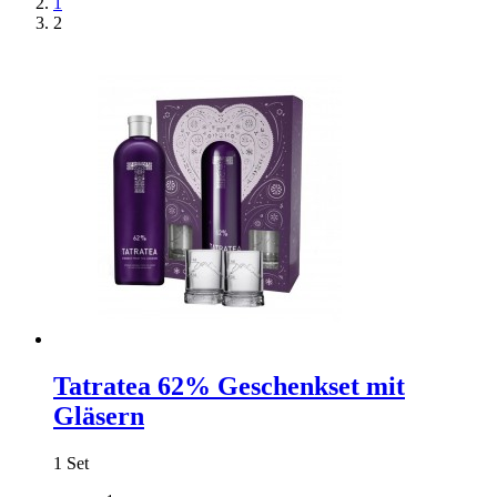
1
2
Tatratea 62% Geschenkset mit
Gläsern
1 Set