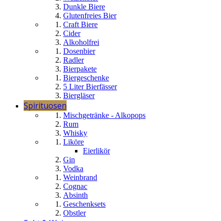
Dunkle Biere
Glutenfreies Bier
Craft Biere
Cider
Alkoholfrei
Dosenbier
Radler
Bierpakete
Biergeschenke
5 Liter Bierfässer
Biergläser
Spirituosen
Mischgetränke - Alkopops
Rum
Whisky
Liköre
Eierlikör
Gin
Vodka
Weinbrand
Cognac
Absinth
Geschenksets
Obstler