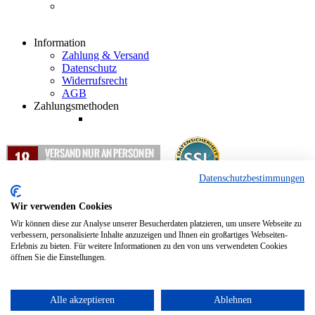
Information
Zahlung & Versand
Datenschutz
Widerrufsrecht
AGB
Zahlungsmethoden
Datenschutzbestimmungen
1
Alle Preisangaben in EUR inkl. gesetzlicher Mehrwertsteuer und
zzgl. Versandkosten.
Wir verwenden Cookies
2
Nur für Abholung und Weiterleitung nach Deutschland.
Wir können diese zur Analyse unserer Besucherdaten platzieren, um unsere Webseite zu
verbessern, personalisierte Inhalte anzuzeigen und Ihnen ein großartiges Webseiten-
Erlebnis zu bieten. Für weitere Informationen zu den von uns verwendeten Cookies
Copyright © 2012 - 2024 Hopfenkurier.com - Bierspezialitäten und
öffnen Sie die Einstellungen.
Spirituosen Onlineshop
Alle akzeptieren
Ablehnen