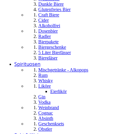
Dunkle Biere
Glutenfreies Bier
Craft Biere
Cider
Alkoholfrei
Dosenbier
Radler
Bierpakete
Biergeschenke
5 Liter Bierfässer
Biergläser
Spirituosen
Mischgetränke - Alkopops
Rum
Whisky
Liköre
Eierlikör
Gin
Vodka
Weinbrand
Cognac
Absinth
Geschenksets
Obstler