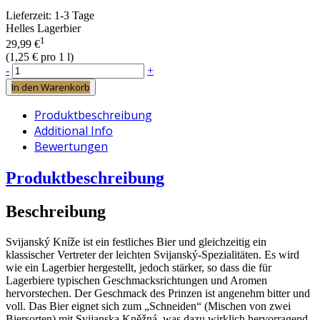
Lieferzeit:
1-3 Tage
Helles Lagerbier
1
29,99 €
(
1,25 €
pro 1 l)
-
+
In den Warenkorb
Produktbeschreibung
Additional Info
Bewertungen
Produktbeschreibung
Beschreibung
Svijanský Kníže ist ein festliches Bier und gleichzeitig ein
klassischer Vertreter der leichten Svijanský-Spezialitäten. Es wird
wie ein Lagerbier hergestellt, jedoch stärker, so dass die für
Lagerbiere typischen Geschmacksrichtungen und Aromen
hervorstechen. Der Geschmack des Prinzen ist angenehm bitter und
voll. Das Bier eignet sich zum „Schneiden“ (Mischen von zwei
Biersorten) mit Svijanska Kněžná, was dazu wirklich hervorragend