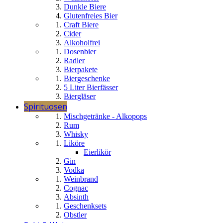
Dunkle Biere
Glutenfreies Bier
Craft Biere
Cider
Alkoholfrei
Dosenbier
Radler
Bierpakete
Biergeschenke
5 Liter Bierfässer
Biergläser
Spirituosen
Mischgetränke - Alkopops
Rum
Whisky
Liköre
Eierlikör
Gin
Vodka
Weinbrand
Cognac
Absinth
Geschenksets
Obstler