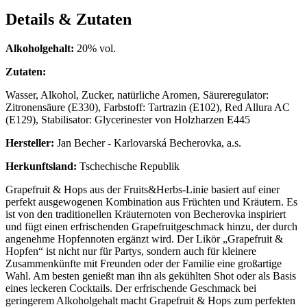
Details & Zutaten
Alkoholgehalt:
20% vol.
Zutaten:
Wasser, Alkohol, Zucker, natürliche Aromen, Säureregulator:
Zitronensäure (E330), Farbstoff: Tartrazin (E102), Red Allura AC
(E129), Stabilisator: Glycerinester von Holzharzen E445
Hersteller:
Jan Becher - Karlovarská Becherovka, a.s.
Herkunftsland:
Tschechische Republik
Grapefruit & Hops aus der Fruits&Herbs-Linie basiert auf einer
perfekt ausgewogenen Kombination aus Früchten und Kräutern. Es
ist von den traditionellen Kräuternoten von Becherovka inspiriert
und fügt einen erfrischenden Grapefruitgeschmack hinzu, der durch
angenehme Hopfennoten ergänzt wird. Der Likör „Grapefruit &
Hopfen“ ist nicht nur für Partys, sondern auch für kleinere
Zusammenkünfte mit Freunden oder der Familie eine großartige
Wahl. Am besten genießt man ihn als gekühlten Shot oder als Basis
eines leckeren Cocktails. Der erfrischende Geschmack bei
geringerem Alkoholgehalt macht Grapefruit & Hops zum perfekten